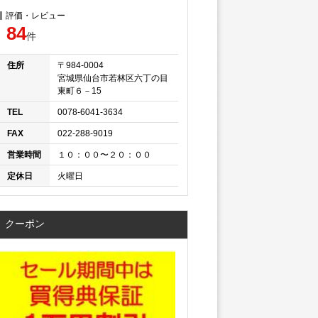
評価・レビュー
84
件
住所
〒984-0004
宮城県仙台市若林区六丁の目
東町６－15
TEL
0078-6041-3634
FAX
022-288-9019
営業時間
１０：００〜２０：００
定休日
火曜日
クーポン