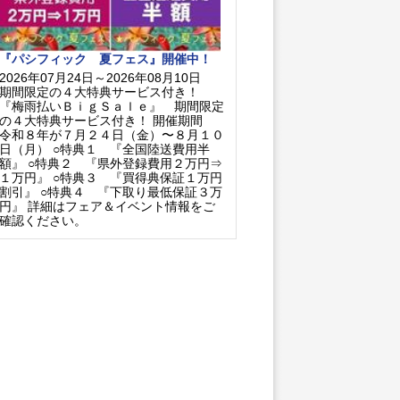
『パシフィック 夏フェス』開催中！
2026年07月24日～2026年08月10日
期間限定の４大特典サービス付き！
『梅雨払いＢｉｇＳａｌｅ』 期間限定
の４大特典サービス付き！ 開催期間
令和８年が７月２４日（金）〜８月１０
日（月） ○特典１ 『全国陸送費用半
額』 ○特典２ 『県外登録費用２万円⇒
１万円』 ○特典３ 『買得典保証１万円
割引』 ○特典４ 『下取り最低保証３万
円』 詳細はフェア＆イベント情報をご
確認ください。