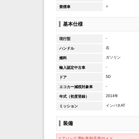
○
禁煙車
基本仕様
-
現行型
右
ハンドル
ガソリン
燃料
-
輸入認定中古車
5D
ドア
-
エコカー減税対象車
2014年
年式（初度登録）
インパネAT
ミッション
装備
エアバッグ 運転席/助手席/サイド