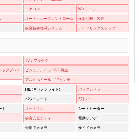
エアコン
Wエアコン
ウ
オートクルーズコントロール
横滑り防止装置
衝突被害軽減システム
アイドリングストップ
TV：フルセグ
ジックプレイ
ビジュアル：-／DVD再生
アルミホイール：17インチ
HID(キセノンライト)
バックカメラ
パワーシート
3列シート
ート
オットマン
シートヒーター
衝突安全ボディ
電動リアゲート
全周囲カメラ
サイドカメラ