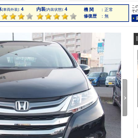
こ
体
4
内装
4
機 関
：正常
(車両外装):
(内装状態):
そ
修復歴
：無