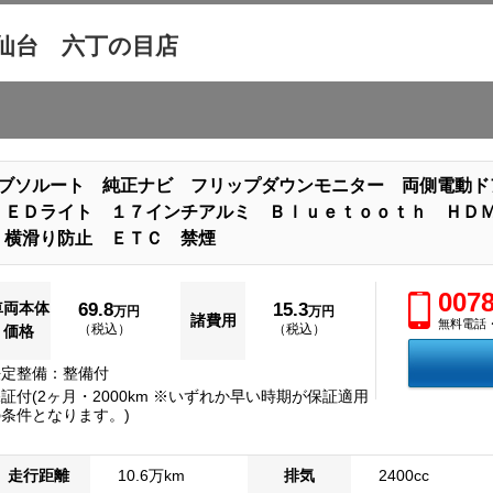
仙台 六丁の目店
 アブソルート 純正ナビ フリップダウンモニター 両側電動
ＬＥＤライト １７インチアルミ Ｂｌｕｅｔｏｏｔｈ ＨＤ
 横滑り防止 ＥＴＣ 禁煙
0078
車両本体
69.8
15.3
万円
万円
諸費用
無料電話・
（税込）
（税込）
価格
法定整備：整備付
証付(2ヶ月・2000km ※いずれか早い時期が保証適用
の条件となります。)
走行距離
10.6万km
排気
2400cc