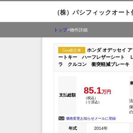
（株）パシフィックオート
トップ
>物件詳細
ホンダ オデッセイ
Goo鑑定車
ートキー ハーフレザーシート 
ラ クルコン 衝突軽減ブレーキ
85.1
万円
支払総額
（税込）
（リ済込）
保
価格変更お知らせメールに登録
年式
2014年