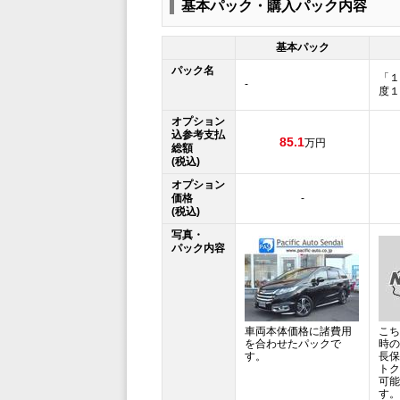
基本パック・購入パック内容
基本パック
パック名
「１
-
度１
オプション
込参考支払
85.1
万円
総額
(税込)
オプション
価格
-
(税込)
写真・
パック内容
車両本体価格に諸費用
こち
を合わせたパックで
時の
す。
長保
トク
可能
す。