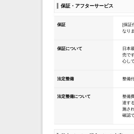
保証・アフターサービス
保証
[保証
なり
保証について
日本
売で
心し
法定整備
整備
法定整備について
整備
達す
施さ
確認