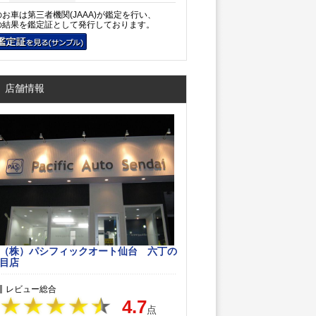
のお車は第三者機関(JAAA)が鑑定を行い、
の結果を鑑定証として発行しております。
店舗情報
（株）パシフィックオート仙台 六丁の
目店
レビュー総合
4.7
点