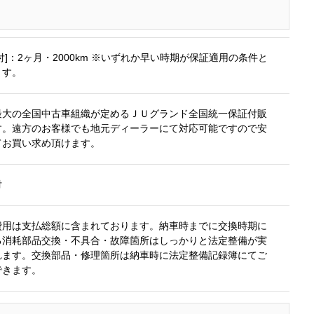
付]：2ヶ月・2000km ※いずれか早い時期が保証適用の条件と
ます。
最大の全国中古車組織が定めるＪＵグランド全国統一保証付販
す。遠方のお客様でも地元ディーラーにて対応可能ですので安
てお買い求め頂けます。
付
費用は支払総額に含まれております。納車時までに交換時期に
る消耗部品交換・不具合・故障箇所はしっかりと法定整備が実
れます。交換部品・修理箇所は納車時に法定整備記録簿にてご
できます。