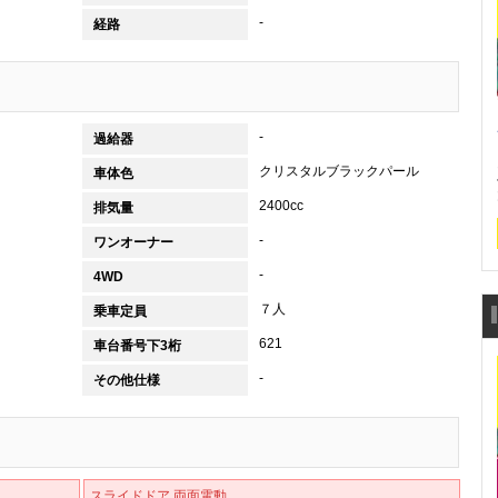
-
経路
-
過給器
クリスタルブラックパール
車体色
2400cc
排気量
-
ワンオーナー
-
4WD
７人
乗車定員
621
車台番号下3桁
-
その他仕様
スライドドア 両面電動