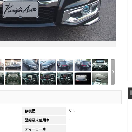
なし
修復歴
-
登録済未使用車
-
ディーラー車